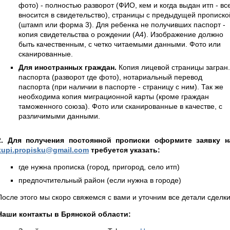
фото) - полностью разворот (ФИО, кем и когда выдан итп - вс
вносится в свидетельство), страницы с предыдущей прописко
(штамп или форма 3). Для ребенка не получивших паспорт -
копия свидетельства о рождении (А4). Изображение должно
быть качественным, с четко читаемыми данными. Фото или
сканированные.
Для иностранных граждан.
Копия лицевой страницы загран.
паспорта (разворот где фото), нотариальный перевод
паспорта (при наличии в паспорте - страницу с ним). Так же
необходима копия миграционной карты (кроме граждан
таможенного союза). Фото или сканированные в качестве, с
различимыми данными.
2. Для получения постоянной прописки оформите заявку н
kupi.propisku@gmail.com
требуется указать:
где нужна прописка (город, пригород, село итп)
предпочтительный район (если нужна в городе)
После этого мы скоро свяжемся с вами и уточним все детали сделки
Наши контакты в Брянской области: