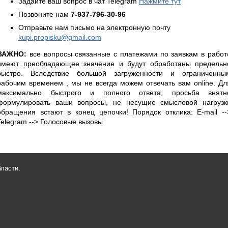
Задайте ваш вопрос в чат Telegram
Нажмите тут
Позвоните нам
7-937-796-30-96
Отправьте нам письмо на электронную почту
kupi.propisku@gmail.com
ВАЖНО:
все вопросы связанные с платежами по заявкам в работ
имеют преобладающее значение и будут обработаны предельн
быстро. Вследствие большой загруженности и ограниченны
рабочим временем , мы не всегда можем отвечать вам online. Дл
максимально быстрого и полного ответа, просьба внятн
формулировать ваши вопросы, не несущие смысловой нагрузк
обращения встают в конец цепочки! Порядок отклика: E-mail --
Telegram --> Голосовые вызовы
бласти.