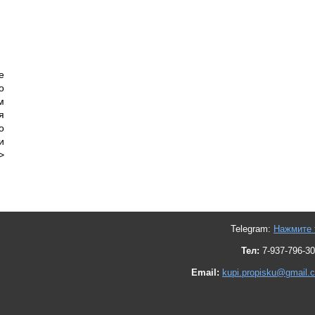
е
о
м
я
о
и
>
Telegram:
Нажмите 
Тел:
7-937-796-30
Email:
kupi.propisku@gmail.